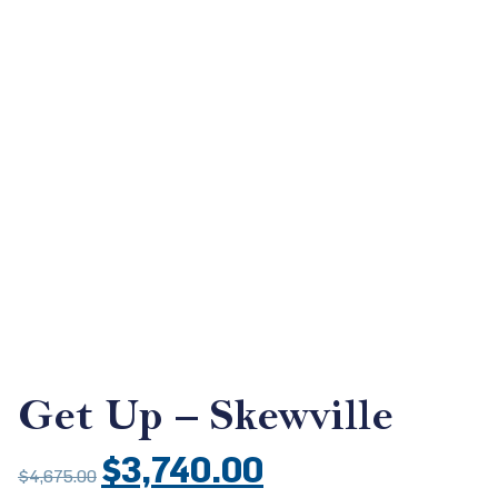
Tienda
Iniciar sesión
Get Up – Skewville
$
3,740.00
$
4,675.00