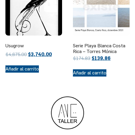
Usugrow
Serie Playa Blanca Costa
Rica – Torres Mónica
$
4,675.00
$
3,740.00
$
174.83
$
139.86
Añadir al carrito
Añadir al carrito