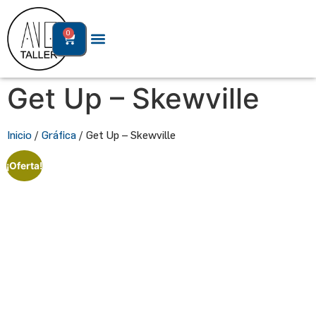
0
Cerámica
Get Up – Skewville
Gráfica
Inicio
/
Gráfica
/ Get Up – Skewville
Libros
¡Oferta!
Historial
Publicaciones
Quienes
somos
Contacto